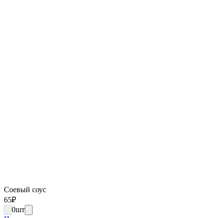
Соевый соус
65
₽
0
шт