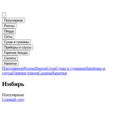
Популярное
Роллы
Пицца
Сеты
Суши и гунканы
Приборы и соусы
Горячие блюда
Салаты
Напитки
Популярное
Роллы
Пицца
Сеты
Суши и гунканы
Приборы и
соусы
Горячие блюда
Салаты
Напитки
Имбирь
Популярные
Соевый соус