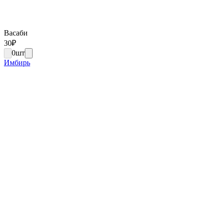
Васаби
30
₽
0
шт
Имбирь