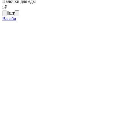
Палочки для еды
5
₽
0
шт
Васаби