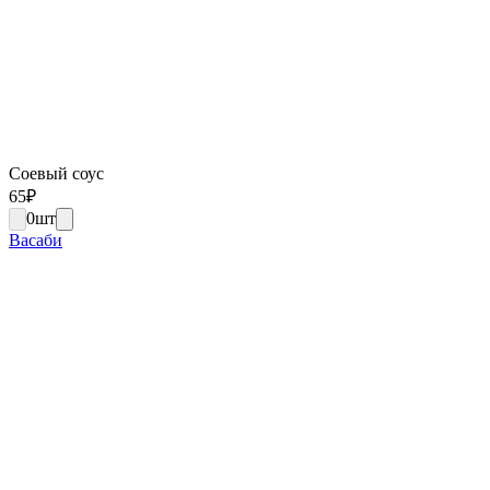
Соевый соус
65
₽
0
шт
Васаби