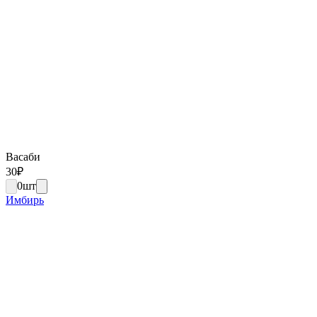
Васаби
30
₽
0
шт
Имбирь