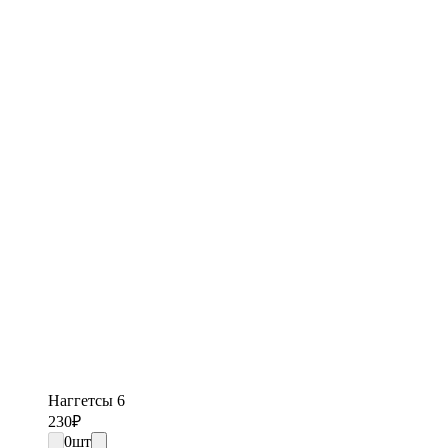
Наггетсы 6
230
₽
0
шт