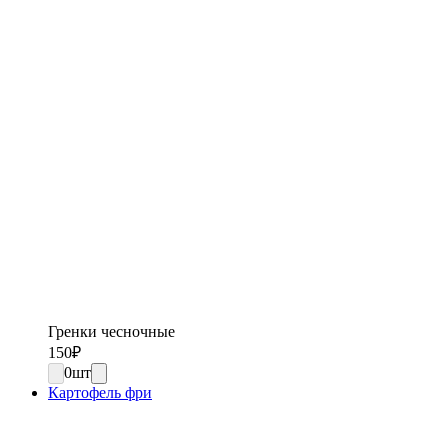
Гренки чесночные
150
₽
0
шт
Картофель фри