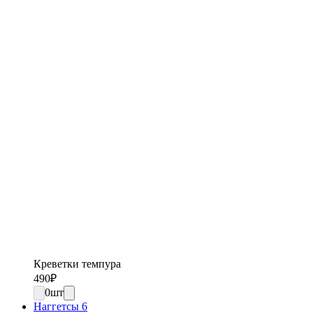
Креветки темпура
490
₽
0
шт
Наггетсы 6