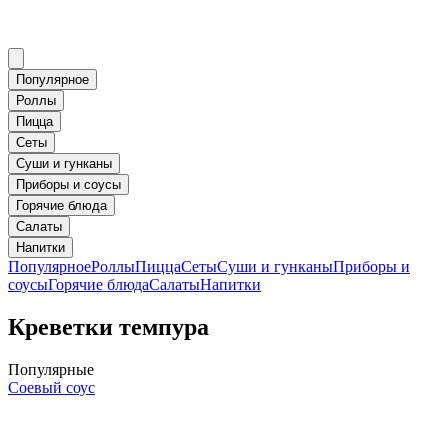
Популярное
Роллы
Пицца
Сеты
Суши и гунканы
Приборы и соусы
Горячие блюда
Салаты
Напитки
Популярное
Роллы
Пицца
Сеты
Суши и гунканы
Приборы и
соусы
Горячие блюда
Салаты
Напитки
Креветки темпура
Популярные
Соевый соус