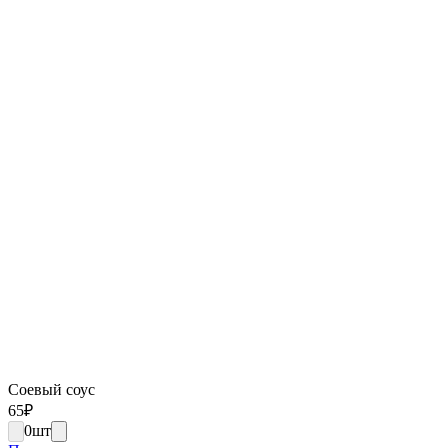
Соевый соус
65
₽
0
шт