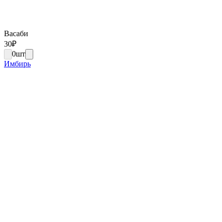
Васаби
30
₽
0
шт
Имбирь