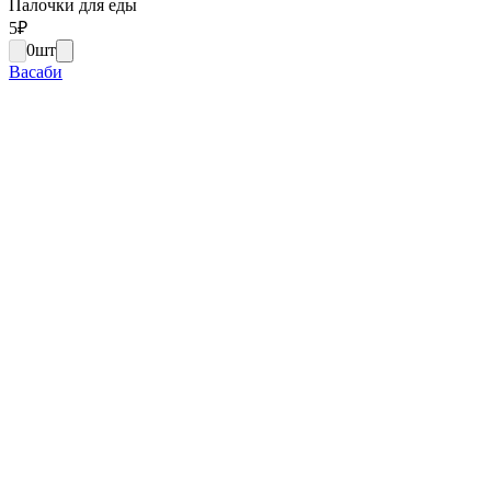
Палочки для еды
5
₽
0
шт
Васаби