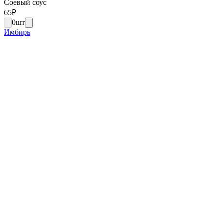
Соевый соус
65
₽
0
шт
Имбирь