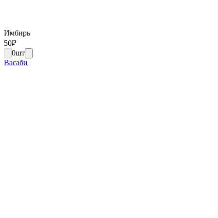
Имбирь
50
₽
0
шт
Васаби