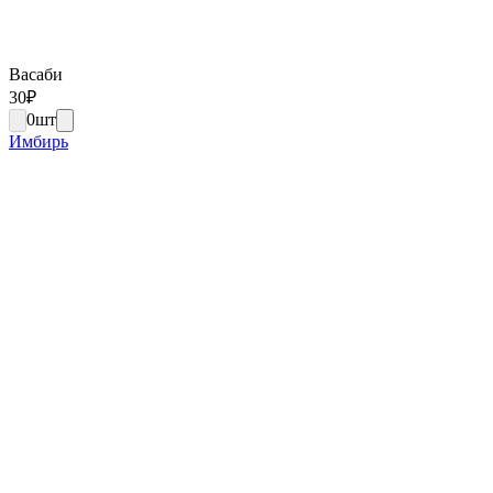
Васаби
30
₽
0
шт
Имбирь