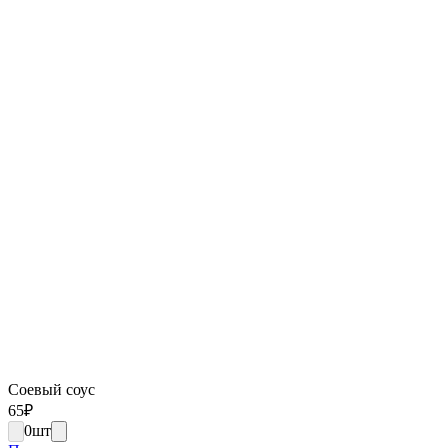
Соевый соус
65
₽
0
шт