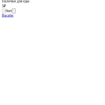
Палочки для еды
5
₽
0
шт
Васаби