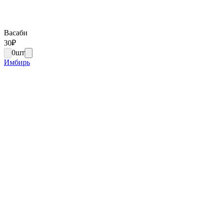
Васаби
30
₽
0
шт
Имбирь