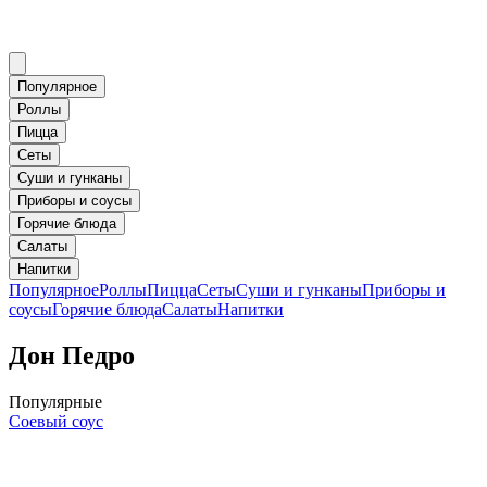
Популярное
Роллы
Пицца
Сеты
Суши и гунканы
Приборы и соусы
Горячие блюда
Салаты
Напитки
Популярное
Роллы
Пицца
Сеты
Суши и гунканы
Приборы и
соусы
Горячие блюда
Салаты
Напитки
Дон Педро
Популярные
Соевый соус