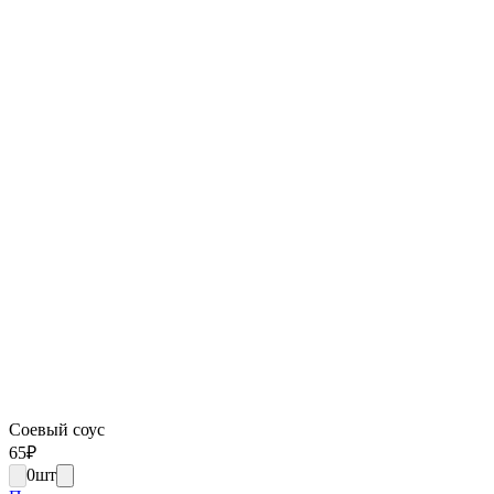
Соевый соус
65
₽
0
шт