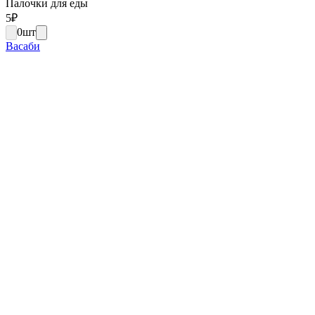
Палочки для еды
5
₽
0
шт
Васаби