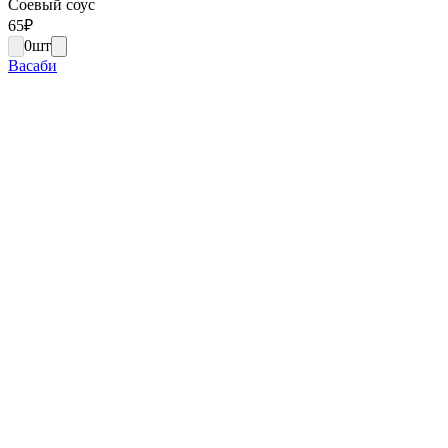
Соевый соус
65
₽
0
шт
Васаби