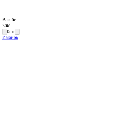
Васаби
30
₽
0
шт
Имбирь