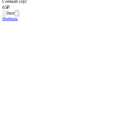
Соевый соус
65
₽
0
шт
Имбирь