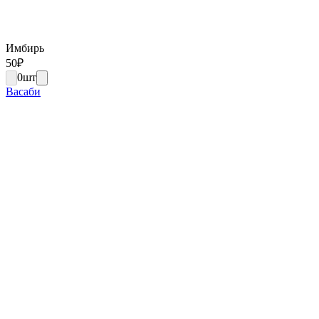
Имбирь
50
₽
0
шт
Васаби