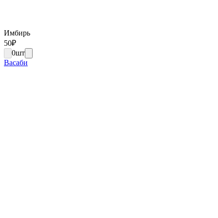
Имбирь
50
₽
0
шт
Васаби