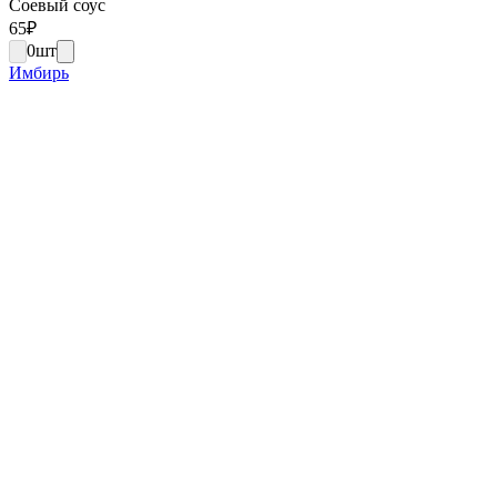
Соевый соус
65
₽
0
шт
Имбирь