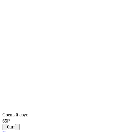
Соевый соус
65
₽
0
шт