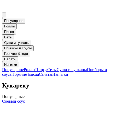
Популярное
Роллы
Пицца
Сеты
Суши и гунканы
Приборы и соусы
Горячие блюда
Салаты
Напитки
Популярное
Роллы
Пицца
Сеты
Суши и гунканы
Приборы и
соусы
Горячие блюда
Салаты
Напитки
Кукареку
Популярные
Соевый соус