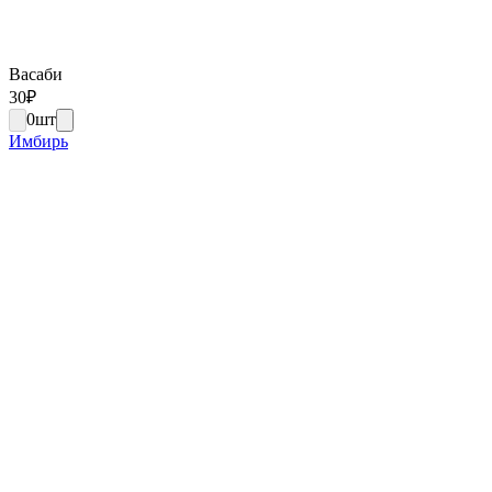
Васаби
30
₽
0
шт
Имбирь