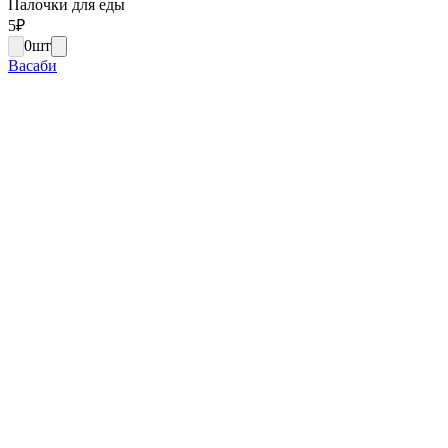
Палочки для еды
5
₽
0
шт
Васаби