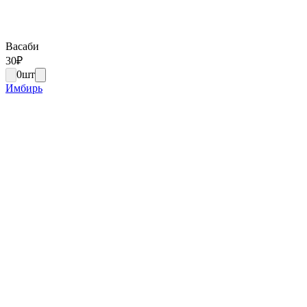
Васаби
30
₽
0
шт
Имбирь