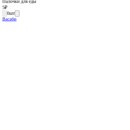
Палочки для еды
5
₽
0
шт
Васаби