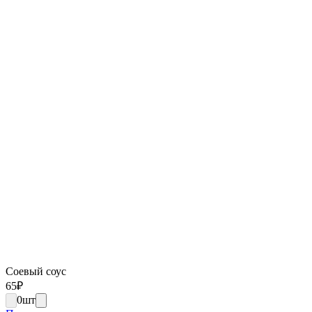
Соевый соус
65
₽
0
шт