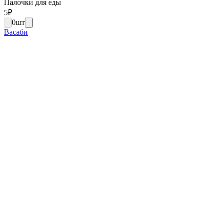
Палочки для еды
5
₽
0
шт
Васаби