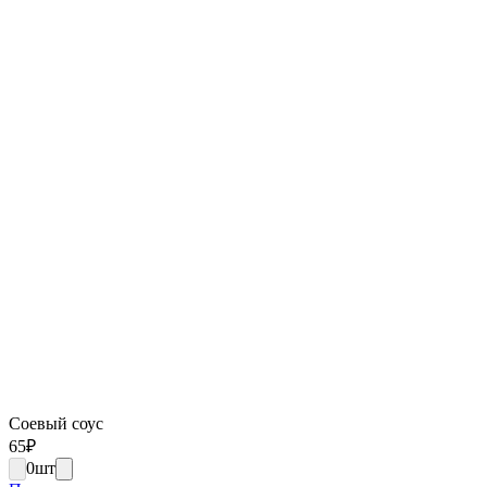
Соевый соус
65
₽
0
шт