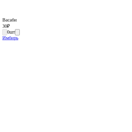
Васаби
30
₽
0
шт
Имбирь