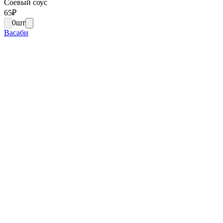
Соевый соус
65
₽
0
шт
Васаби