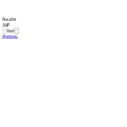
Васаби
30
₽
0
шт
Имбирь