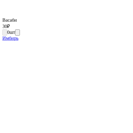
Васаби
30
₽
0
шт
Имбирь