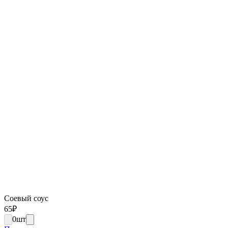
Соевый соус
65
₽
0
шт