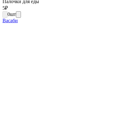
Палочки для еды
5
₽
0
шт
Васаби