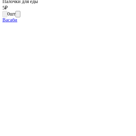
Палочки для еды
5
₽
0
шт
Васаби