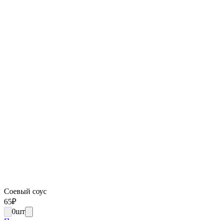
Соевый соус
65
₽
0
шт