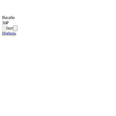
Васаби
30
₽
0
шт
Имбирь