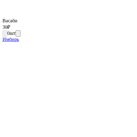
Васаби
30
₽
0
шт
Имбирь