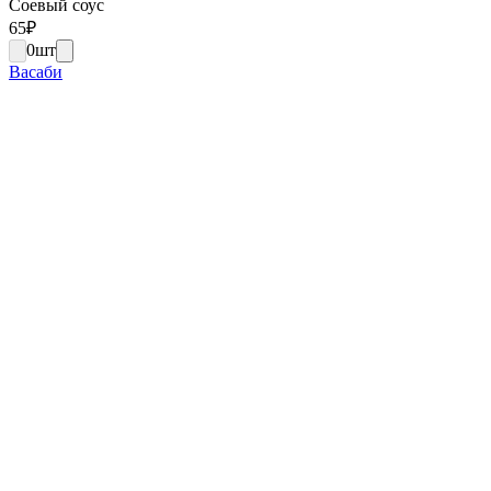
Соевый соус
65
₽
0
шт
Васаби