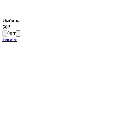
Имбирь
50
₽
0
шт
Васаби