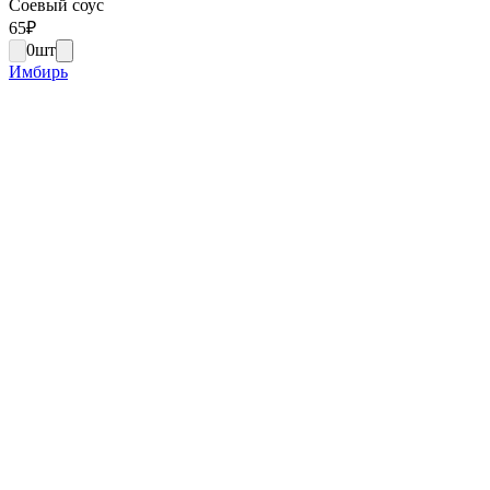
Соевый соус
65
₽
0
шт
Имбирь