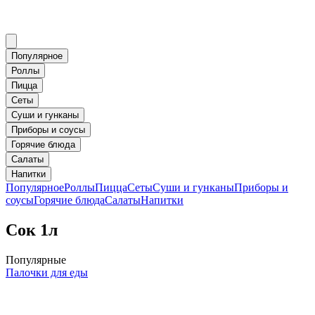
Популярное
Роллы
Пицца
Сеты
Суши и гунканы
Приборы и соусы
Горячие блюда
Салаты
Напитки
Популярное
Роллы
Пицца
Сеты
Суши и гунканы
Приборы и
соусы
Горячие блюда
Салаты
Напитки
Сок 1л
Популярные
Палочки для еды