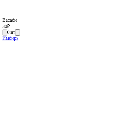
Васаби
30
₽
0
шт
Имбирь