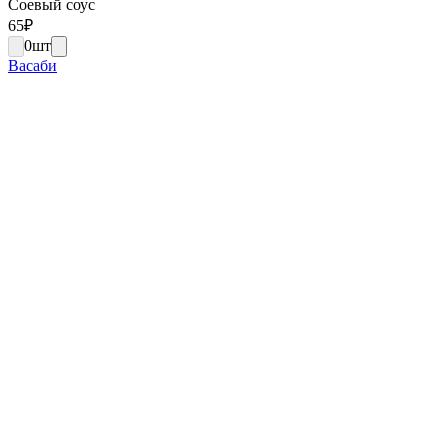
Соевый соус
65
₽
0
шт
Васаби