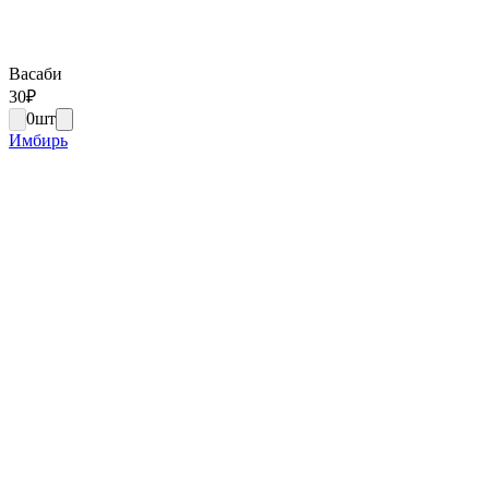
Васаби
30
₽
0
шт
Имбирь