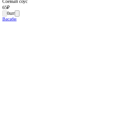
Соевый соус
65
₽
0
шт
Васаби