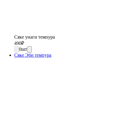
Сяке унаги темпура
490
₽
0
шт
Сяке Эби темпура