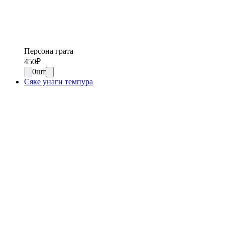
Персона грата
450
₽
0
шт
Сяке унаги темпура