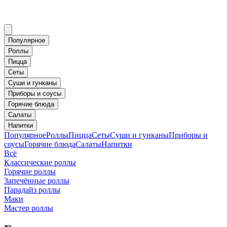
Популярное
Роллы
Пицца
Сеты
Суши и гунканы
Приборы и соусы
Горячие блюда
Салаты
Напитки
Популярное
Роллы
Пицца
Сеты
Суши и гунканы
Приборы и
соусы
Горячие блюда
Салаты
Напитки
Всё
Классические роллы
Горячие роллы
Запечённые роллы
Парадайз роллы
Маки
Мастер роллы