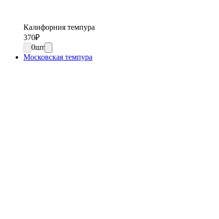
Калифорния темпура
370
₽
0
шт
Московская темпура