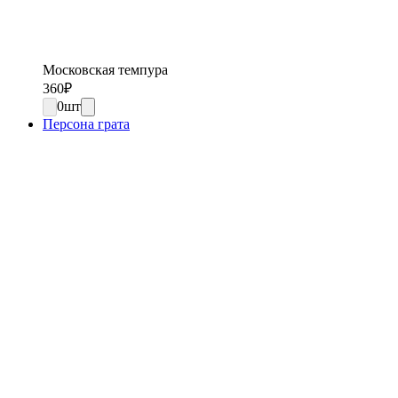
Московская темпура
360
₽
0
шт
Персона грата