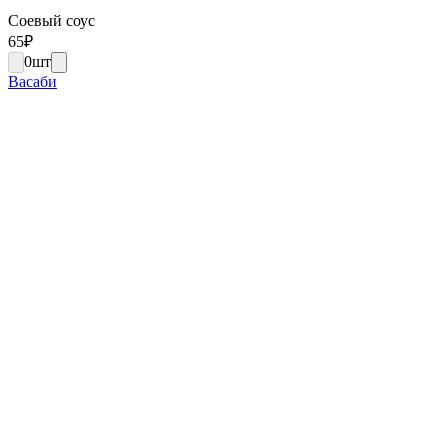
Соевый соус
65
₽
0
шт
Васаби