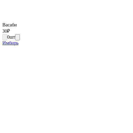
Васаби
30
₽
0
шт
Имбирь