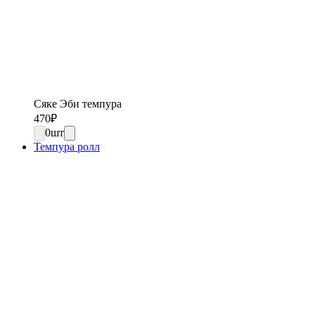
Сяке Эби темпура
470
₽
0
шт
Темпура ролл