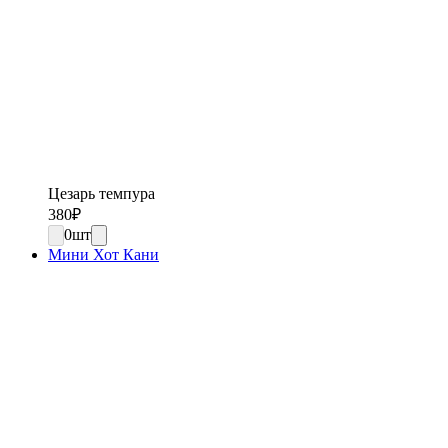
Цезарь темпура
380
₽
0
шт
Мини Хот Кани