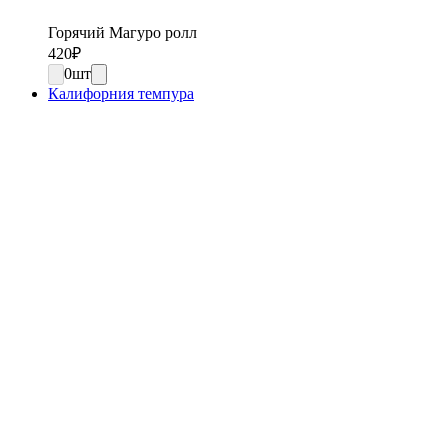
Горячий Магуро ролл
420
₽
0
шт
Калифорния темпура